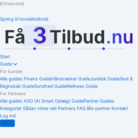
Erhvervsret
Spring til hovedindhold
3
Få
Tilbud
.nu
Start
Guide
For kunder
Alle guides
Finans Guide
Håndværker Guide
Juridisk Guide
Skat &
Regnskab Guide
Sundhed Guide
Wellness Guide
For Partnere
Alle guides
ASO (AI Smart Oplæg) Guide
Partner Guides
Kategorier
Sådan virker det
Partners
FAQ
Bliv partner
Kontakt
Log ind