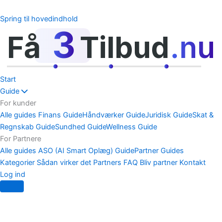
Spring til hovedindhold
3
Få
Tilbud
.nu
Start
Guide
For kunder
Alle guides
Finans Guide
Håndværker Guide
Juridisk Guide
Skat &
Regnskab Guide
Sundhed Guide
Wellness Guide
For Partnere
Alle guides
ASO (AI Smart Oplæg) Guide
Partner Guides
Kategorier
Sådan virker det
Partners
FAQ
Bliv partner
Kontakt
Log ind