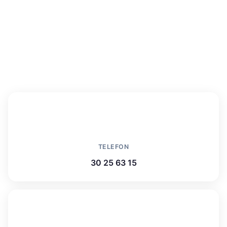
Kontakt os
Vi er altid klar til at hjælpe dig videre
TELEFON
30 25 63 15