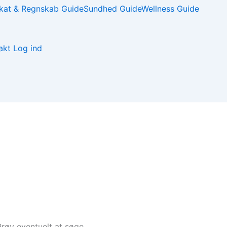
kat & Regnskab Guide
Sundhed Guide
Wellness Guide
akt
Log ind
 Prøv eventuelt at søge.