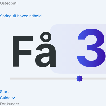
Osteopati
Spring til hovedindhold
Få
Start
Guide
For kunder