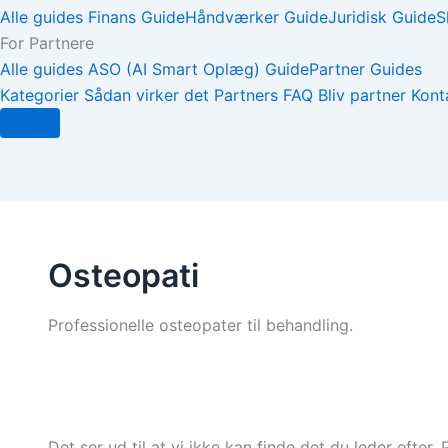
Alle guides
Finans Guide
Håndværker Guide
Juridisk Guide
S
For Partnere
Alle guides
ASO (AI Smart Oplæg) Guide
Partner Guides
Kategorier
Sådan virker det
Partners
FAQ
Bliv partner
Kont
Osteopati
Professionelle osteopater til behandling.
Det ser ud til at vi ikke kan finde det du leder efter.