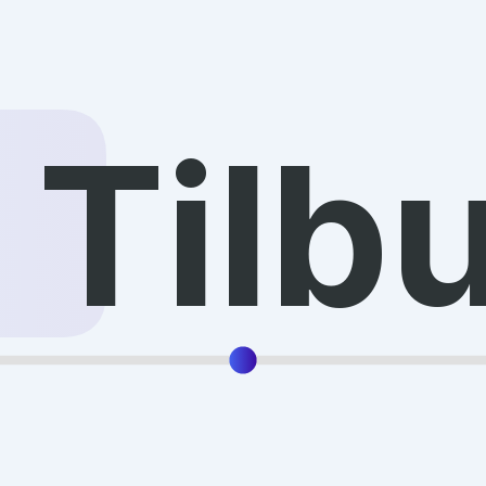
3
Tilb