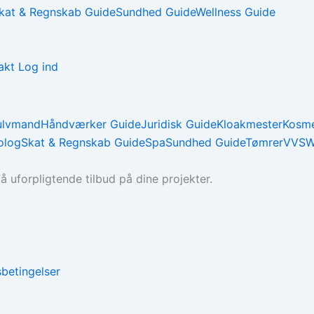
kat & Regnskab Guide
Sundhed Guide
Wellness Guide
akt
Log ind
ulvmand
Håndværker Guide
Juridisk Guide
Kloakmester
Kosme
olog
Skat & Regnskab Guide
Spa
Sundhed Guide
Tømrer
VVS
W
 uforpligtende tilbud på dine projekter.
betingelser