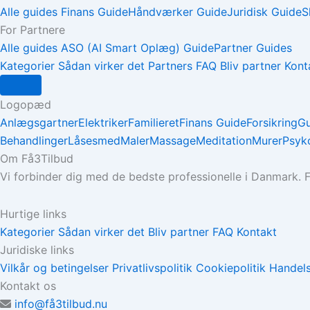
Alle guides
Finans Guide
Håndværker Guide
Juridisk Guide
S
For Partnere
Alle guides
ASO (AI Smart Oplæg) Guide
Partner Guides
Kategorier
Sådan virker det
Partners
FAQ
Bliv partner
Kont
Logopæd
Anlægsgartner
Elektriker
Familieret
Finans Guide
Forsikring
G
Behandlinger
Låsesmed
Maler
Massage
Meditation
Murer
Psyk
Om Få3Tilbud
Vi forbinder dig med de bedste professionelle i Danmark. Få
Hurtige links
Kategorier
Sådan virker det
Bliv partner
FAQ
Kontakt
Juridiske links
Vilkår og betingelser
Privatlivspolitik
Cookiepolitik
Handels
Kontakt os
info@få3tilbud.nu