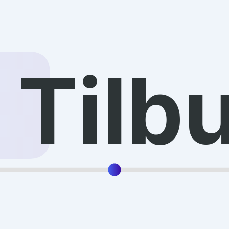
3
Tilb