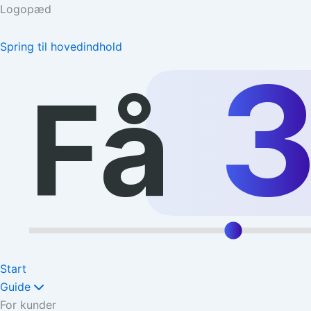
Logopæd
Spring til hovedindhold
Få
Start
Guide
For kunder