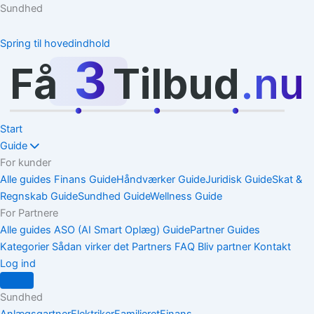
Sundhed
Spring til hovedindhold
3
Få
Tilbud
.nu
Start
Guide
For kunder
Alle guides
Finans Guide
Håndværker Guide
Juridisk Guide
Skat &
Regnskab Guide
Sundhed Guide
Wellness Guide
For Partnere
Alle guides
ASO (AI Smart Oplæg) Guide
Partner Guides
Kategorier
Sådan virker det
Partners
FAQ
Bliv partner
Kontakt
Log ind
Sundhed
Anlægsgartner
Elektriker
Familieret
Finans