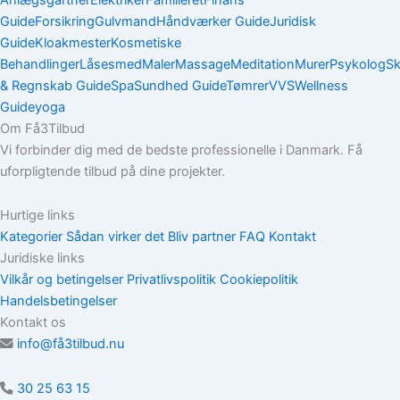
Guide
Forsikring
Gulvmand
Håndværker Guide
Juridisk
Guide
Kloakmester
Kosmetiske
Behandlinger
Låsesmed
Maler
Massage
Meditation
Murer
Psykolog
Sk
& Regnskab Guide
Spa
Sundhed Guide
Tømrer
VVS
Wellness
Guide
yoga
Om Få3Tilbud
Vi forbinder dig med de bedste professionelle i Danmark. Få
uforpligtende tilbud på dine projekter.
Hurtige links
Kategorier
Sådan virker det
Bliv partner
FAQ
Kontakt
Juridiske links
Vilkår og betingelser
Privatlivspolitik
Cookiepolitik
Handelsbetingelser
Kontakt os
info@få3tilbud.nu
30 25 63 15