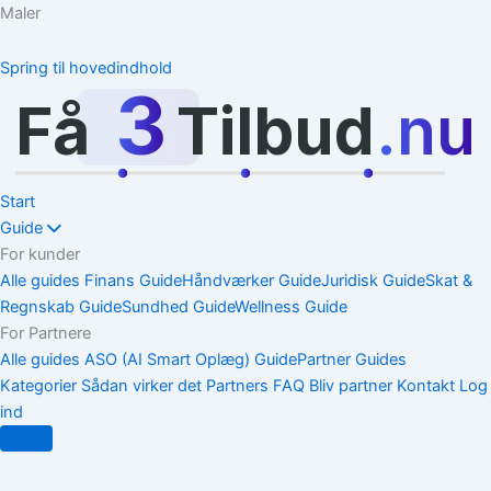
Maler
Spring til hovedindhold
3
Få
Tilbud
.nu
Start
Guide
For kunder
Alle guides
Finans Guide
Håndværker Guide
Juridisk Guide
Skat &
Regnskab Guide
Sundhed Guide
Wellness Guide
For Partnere
Alle guides
ASO (AI Smart Oplæg) Guide
Partner Guides
Kategorier
Sådan virker det
Partners
FAQ
Bliv partner
Kontakt
Log
ind