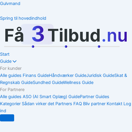
Gulvmand
Spring til hovedindhold
3
Få
Tilbud
.nu
Start
Guide
For kunder
Alle guides
Finans Guide
Håndværker Guide
Juridisk Guide
Skat &
Regnskab Guide
Sundhed Guide
Wellness Guide
For Partnere
Alle guides
ASO (AI Smart Oplæg) Guide
Partner Guides
Kategorier
Sådan virker det
Partners
FAQ
Bliv partner
Kontakt
Log
ind