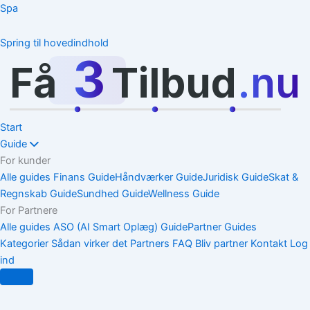
Spa
Spring til hovedindhold
3
Få
Tilbud
.nu
Start
Guide
For kunder
Alle guides
Finans Guide
Håndværker Guide
Juridisk Guide
Skat &
Regnskab Guide
Sundhed Guide
Wellness Guide
For Partnere
Alle guides
ASO (AI Smart Oplæg) Guide
Partner Guides
Kategorier
Sådan virker det
Partners
FAQ
Bliv partner
Kontakt
Log
ind